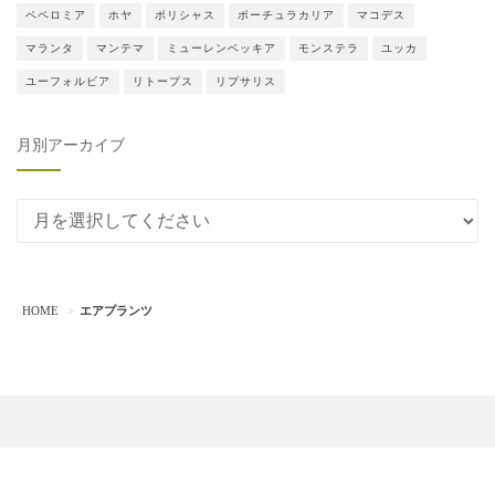
ペペロミア
ホヤ
ポリシャス
ポーチュラカリア
マコデス
マランタ
マンテマ
ミューレンベッキア
モンステラ
ユッカ
ユーフォルビア
リトープス
リプサリス
月別アーカイブ
月別アーカイブ
HOME
エアプランツ
観葉植物
多肉植物
エアプランツ
園芸用品
DIY