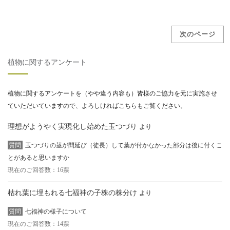
投稿ナビゲーション
次のページ
植物に関するアンケート
植物に関するアンケートを（やや違う内容も）皆様のご協力を元に実施させ
ていただいていますので、よろしければこちらもご覧ください。
理想がようやく実現化し始めた玉つづり
より
質問
玉つづりの茎が間延び（徒長）して葉が付かなかった部分は後に付くこ
とがあると思いますか
現在のご回答数：16票
枯れ葉に埋もれる七福神の子株の株分け
より
質問
七福神の様子について
現在のご回答数：14票