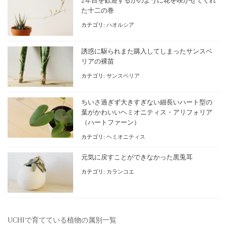
2年目を歓迎するかのように花を咲かせてくれ
た十二の巻
カテゴリ:
ハオルシア
誘惑に駆られまた購入してしまったサンスベ
リアの裸苗
カテゴリ:
サンスベリア
ちいさ過ぎず大きすぎない細長いハート型の
葉がかわいいヘミオニティス・アリフォリア
（ハートファーン）
カテゴリ:
ヘミオニティス
元気に戻すことができなかった黒兎耳
カテゴリ:
カランコエ
UCHIで育てている植物の属別一覧