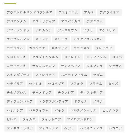
アウストロキリンドロプンチア
アエオニウム
アガベ
アグラオネマ
アジアンタム
アストリディア
アスパラガス
アデニウム
アフェランドラ
アロカシア
アンスリウム
イグサ
エケベリア
エピプレムヌム
オトンナ
オリーブ
カスタノスペルマム
カラジウム
カランコエ
ガステリア
クラッスラ
クレイニア
クロトンノキ
グラプトペタルム
コチレドン
コノフィツム
コヨバ
コーヒーノキ
サルコステンマ
サンスベリア
シェフレラ
シッサス
スキンダプサス
ストレリチア
スパティフィラム
セダム
セデベリア
セネシオ
セロペギア
ソフォラ
ソラナム
ダイズ
チタノプシス
チャメドレア
チランジア
ディスキディア
ディフェンバキア
トラデスカンティア
ドラセナ
ノリナ
ハオルシア
パキフィツム
パキラ
パルテノシッサス
ビカクシダ
ピレア
フィカス
フィットニア
フィロデンドロン
フェネストラリア
フォロトシア
ヘデラ
ヘミオニティス
ベゴニア