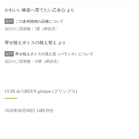
かわいい株姿へ育てたい乙女心
より
質問
この多肉植物の品種について
合計のご回答数：7票（締切済）
寄せ植えポトスの植え替え
より
質問
寄せ植えポトスの見た目（バランス）について
合計のご回答数：30票（締切済）
UCHI de GREEN glimpse (グリンプス)
2026年08月08日 14時39分