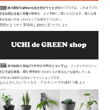
UCHI de GREEN glimpse
(ウチデグリーン グリンプス)では、これまでブロ
質問
鉢の底から出ている根は切れても大丈夫？
グで公開してきた写真や動画を、より手軽にご覧いただけます。新たな発
現在のご回答数：37票
見や出会いのきっかけとしてお役立てください。
理想がようやく実現化し始めた玉つづり
より
質問
玉つづりの茎が間延び（徒長）して葉が付かなかった部分は後に
付くことがあると思いますか
現在のご回答数：16票
花が咲かせるのかマランタ・アマグリス
より
質問
マランタ・アマグリスのこの部分について
UCHI de GREEN shop
(ウチデグリーン ショップ)は、インテリアグリーン
合計のご回答数：1票（締切済）
として楽しめる、吊り下げタイプのポトスの苔玉などを販売している、
UCHI de GREEN 公式オンラインショップです。
なんとかしたいフィカス・アルテシーマの波打つ葉
より
質問
フィカス・アルテシーマの葉がピンと開かずクシャっとしたよう
な状態になる主な原因について
合計のご回答数：53票（締切済）