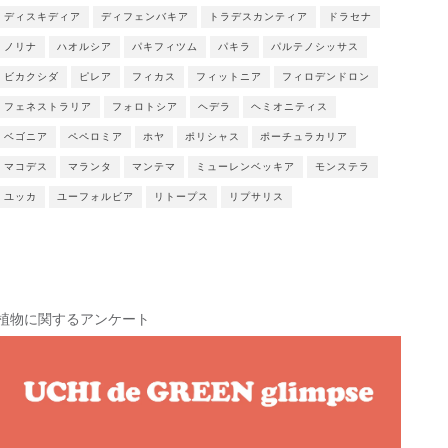
ディスキディア
ディフェンバキア
トラデスカンティア
ドラセナ
ノリナ
ハオルシア
パキフィツム
パキラ
パルテノシッサス
ビカクシダ
ピレア
フィカス
フィットニア
フィロデンドロン
フェネストラリア
フォロトシア
ヘデラ
ヘミオニティス
ベゴニア
ペペロミア
ホヤ
ポリシャス
ポーチュラカリア
マコデス
マランタ
マンテマ
ミューレンベッキア
モンステラ
ユッカ
ユーフォルビア
リトープス
リプサリス
植物に関するアンケート
植物に関するアンケートを（やや違う内容も）皆様のご協力を元に実施
させていただいていますので、よろしければこちらもご覧ください。
ユッカ・エレファンティペスのお手入れの中での悔恨
より