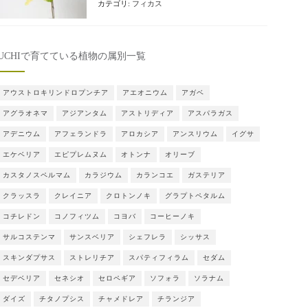
カテゴリ:
フィカス
UCHIで育てている植物の属別一覧
アウストロキリンドロプンチア
アエオニウム
アガベ
アグラオネマ
アジアンタム
アストリディア
アスパラガス
アデニウム
アフェランドラ
アロカシア
アンスリウム
イグサ
エケベリア
エピプレムヌム
オトンナ
オリーブ
カスタノスペルマム
カラジウム
カランコエ
ガステリア
クラッスラ
クレイニア
クロトンノキ
グラプトペタルム
コチレドン
コノフィツム
コヨバ
コーヒーノキ
サルコステンマ
サンスベリア
シェフレラ
シッサス
スキンダプサス
ストレリチア
スパティフィラム
セダム
セデベリア
セネシオ
セロペギア
ソフォラ
ソラナム
ダイズ
チタノプシス
チャメドレア
チランジア