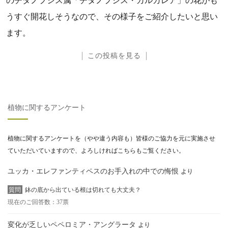
のチタノプシス属「チタノプシス・カルカレア」の花がも
うすぐ開花しそうなので、その様子をご紹介したいと思い
ます。
この投稿を見る
植物に関するアンケート
植物に関するアンケートを（やや違う内容も）皆様のご協力を元に実施させ
ていただいていますので、よろしければこちらもご覧ください。
ユッカ・エレファンティペスのお手入れの中での悔恨
より
質問
鉢の底から出ている根は切れても大丈夫？
現在のご回答数：37票
変化が乏しいペペロミア・アングラータ
より