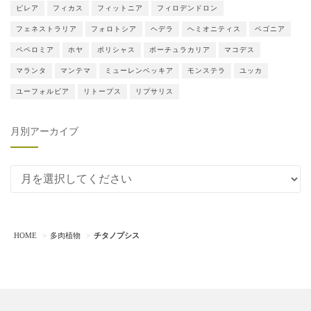
ピレア
フィカス
フィットニア
フィロデンドロン
フェネストラリア
フォロトシア
ヘデラ
ヘミオニティス
ベゴニア
ペペロミア
ホヤ
ポリシャス
ポーチュラカリア
マコデス
マランタ
マンテマ
ミューレンベッキア
モンステラ
ユッカ
ユーフォルビア
リトープス
リプサリス
月別アーカイブ
月別アーカイブ
HOME
多肉植物
チタノプシス