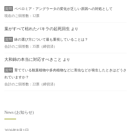
質問
ペペロミア・アングラータの変化が乏しい原因への対処として
現在のご回答数：12票
葉がすべて枯れたパキラの起死回生
より
質問
鉢の選び方について最も重視していることは？
合計のご回答数：35票（締切済）
大和錦の本当に対応すべきこと
より
質問
育てている観葉植物や多肉植物などに害虫などが発生したときはどうさ
れていますか？
合計のご回答数：22票（締切済）
News (お知らせ)
2026年8月1日