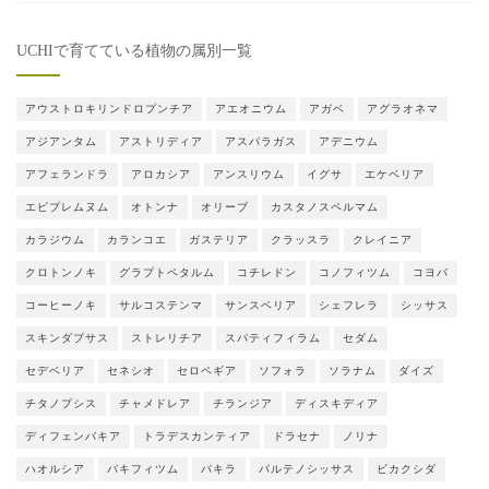
UCHIで育てている植物の属別一覧
アウストロキリンドロプンチア
アエオニウム
アガベ
アグラオネマ
アジアンタム
アストリディア
アスパラガス
アデニウム
アフェランドラ
アロカシア
アンスリウム
イグサ
エケベリア
エピプレムヌム
オトンナ
オリーブ
カスタノスペルマム
カラジウム
カランコエ
ガステリア
クラッスラ
クレイニア
クロトンノキ
グラプトペタルム
コチレドン
コノフィツム
コヨバ
コーヒーノキ
サルコステンマ
サンスベリア
シェフレラ
シッサス
スキンダプサス
ストレリチア
スパティフィラム
セダム
セデベリア
セネシオ
セロペギア
ソフォラ
ソラナム
ダイズ
チタノプシス
チャメドレア
チランジア
ディスキディア
ディフェンバキア
トラデスカンティア
ドラセナ
ノリナ
ハオルシア
パキフィツム
パキラ
パルテノシッサス
ビカクシダ