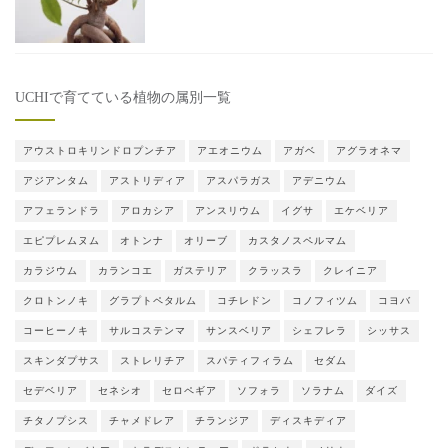
UCHIで育てている植物の属別一覧
アウストロキリンドロプンチア
アエオニウム
アガベ
アグラオネマ
アジアンタム
アストリディア
アスパラガス
アデニウム
アフェランドラ
アロカシア
アンスリウム
イグサ
エケベリア
エピプレムヌム
オトンナ
オリーブ
カスタノスペルマム
カラジウム
カランコエ
ガステリア
クラッスラ
クレイニア
クロトンノキ
グラプトペタルム
コチレドン
コノフィツム
コヨバ
コーヒーノキ
サルコステンマ
サンスベリア
シェフレラ
シッサス
スキンダプサス
ストレリチア
スパティフィラム
セダム
セデベリア
セネシオ
セロペギア
ソフォラ
ソラナム
ダイズ
チタノプシス
チャメドレア
チランジア
ディスキディア