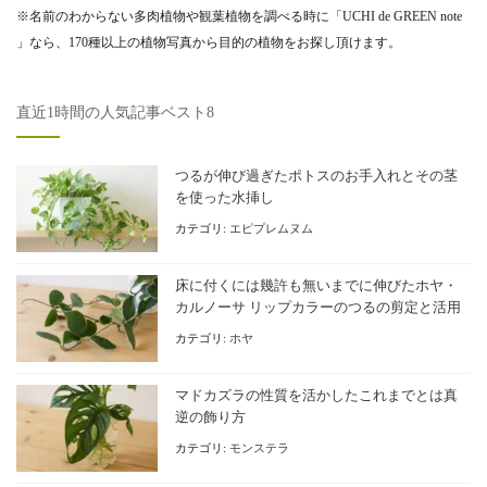
※名前のわからない多肉植物や観葉植物を調べる時に「UCHI de GREEN note
」なら、170種以上の植物写真から目的の植物をお探し頂けます。
直近1時間の人気記事ベスト8
つるが伸び過ぎたポトスのお手入れとその茎
を使った水挿し
カテゴリ:
エピプレムヌム
床に付くには幾許も無いまでに伸びたホヤ・
カルノーサ リップカラーのつるの剪定と活用
カテゴリ:
ホヤ
マドカズラの性質を活かしたこれまでとは真
逆の飾り方
カテゴリ:
モンステラ