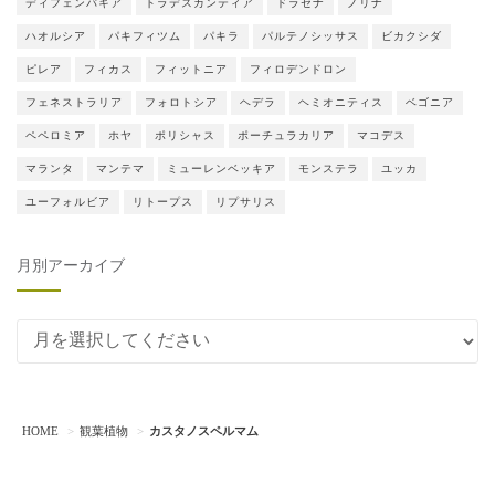
ディフェンバキア
トラデスカンティア
ドラセナ
ノリナ
ハオルシア
パキフィツム
パキラ
パルテノシッサス
ビカクシダ
ピレア
フィカス
フィットニア
フィロデンドロン
フェネストラリア
フォロトシア
ヘデラ
ヘミオニティス
ベゴニア
ペペロミア
ホヤ
ポリシャス
ポーチュラカリア
マコデス
マランタ
マンテマ
ミューレンベッキア
モンステラ
ユッカ
ユーフォルビア
リトープス
リプサリス
月別アーカイブ
月別アーカイブ
HOME
観葉植物
カスタノスペルマム