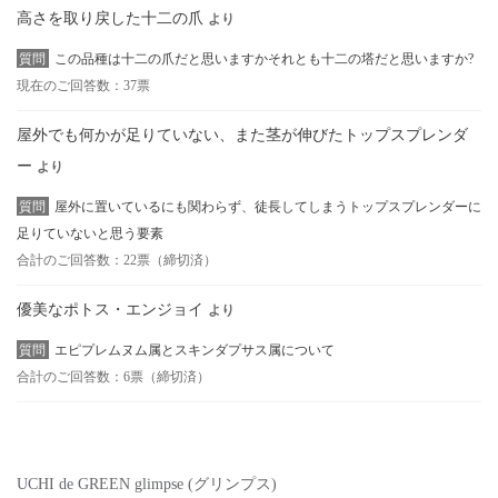
高さを取り戻した十二の爪
より
質問
この品種は十二の爪だと思いますかそれとも十二の塔だと思いますか?
現在のご回答数：37票
屋外でも何かが足りていない、また茎が伸びたトップスプレンダ
ー
より
質問
屋外に置いているにも関わらず、徒長してしまうトップスプレンダーに
足りていないと思う要素
合計のご回答数：22票（締切済）
優美なポトス・エンジョイ
より
質問
エピプレムヌム属とスキンダプサス属について
合計のご回答数：6票（締切済）
UCHI de GREEN glimpse (グリンプス)