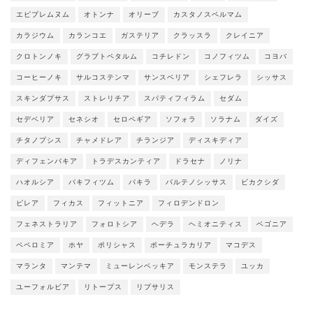
エピプレムヌム
オトンナ
オリーブ
カスタノスペルマム
カラジウム
カランコエ
ガステリア
クラッスラ
クレイニア
クロトンノキ
グラプトペタルム
コチレドン
コノフィツム
コヨバ
コーヒーノキ
サルコステンマ
サンスベリア
シェフレラ
シッサス
スキンダプサス
ストレリチア
スパティフィラム
セダム
セデベリア
セネシオ
セロペギア
ソフォラ
ソラナム
ダイズ
チタノプシス
チャメドレア
チランジア
ディスキディア
ディフェンバキア
トラデスカンティア
ドラセナ
ノリナ
ハオルシア
パキフィツム
パキラ
パルテノシッサス
ビカクシダ
ピレア
フィカス
フィットニア
フィロデンドロン
フェネストラリア
フォロトシア
ヘデラ
ヘミオニティス
ベゴニア
ペペロミア
ホヤ
ポリシャス
ポーチュラカリア
マコデス
マランタ
マンテマ
ミューレンベッキア
モンステラ
ユッカ
ユーフォルビア
リトープス
リプサリス