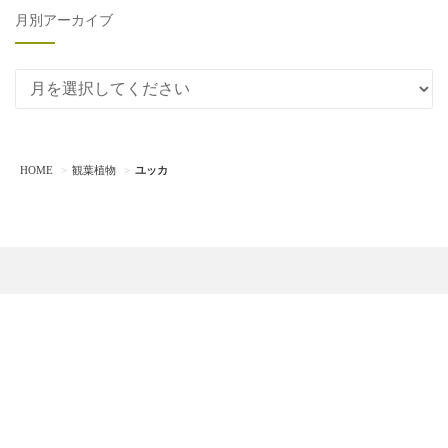
月別アーカイブ
月別アーカイブ
HOME
観葉植物
ユッカ
観葉植物
多肉植物
エアプランツ
園芸用品
DIY
© 2018 - 2026 UCHI de GREEN