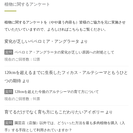
植物に関するアンケート
植物に関するアンケートを（やや違う内容も）皆様のご協力を元に実施させ
ていただいていますので、よろしければこちらもご覧ください。
変化が乏しいペペロミア・アングラータ
より
質問
ペペロミア・アングラータの変化が乏しい原因への対処として
現在のご回答数：12票
120cmを超えるまでに生長したフィカス・アルテシーマともうひと
つの期待
より
質問
120cmを超えた今後のアルテシーマの育て方について
現在のご回答数：91票
育てるだけでなく育ち方にもこだわりたいアイボリー
より
質問
園芸店（店舗）以外では、どういった方法を最も多肉植物を購入（入
手）する手段として利用されていますか？