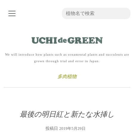
We will introduce how plants such as ornamental plants and succulents are
grown through trial and error in Japan.
多肉植物
最後の明日紅と新たな水挿し
投稿日
2019年5月29日