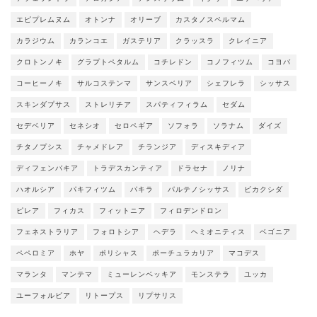
エピプレムヌム
オトンナ
オリーブ
カスタノスペルマム
カラジウム
カランコエ
ガステリア
クラッスラ
クレイニア
クロトンノキ
グラプトペタルム
コチレドン
コノフィツム
コヨバ
コーヒーノキ
サルコステンマ
サンスベリア
シェフレラ
シッサス
スキンダプサス
ストレリチア
スパティフィラム
セダム
セデベリア
セネシオ
セロペギア
ソフォラ
ソラナム
ダイズ
チタノプシス
チャメドレア
チランジア
ディスキディア
ディフェンバキア
トラデスカンティア
ドラセナ
ノリナ
ハオルシア
パキフィツム
パキラ
パルテノシッサス
ビカクシダ
ピレア
フィカス
フィットニア
フィロデンドロン
フェネストラリア
フォロトシア
ヘデラ
ヘミオニティス
ベゴニア
ペペロミア
ホヤ
ポリシャス
ポーチュラカリア
マコデス
マランタ
マンテマ
ミューレンベッキア
モンステラ
ユッカ
ユーフォルビア
リトープス
リプサリス