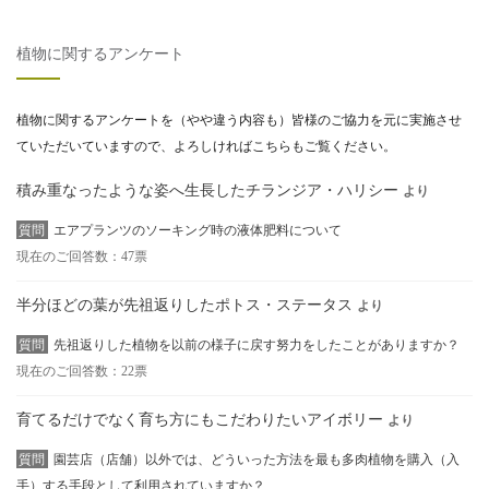
植物に関するアンケート
植物に関するアンケートを（やや違う内容も）皆様のご協力を元に実施させ
ていただいていますので、よろしければこちらもご覧ください。
積み重なったような姿へ生長したチランジア・ハリシー
より
質問
エアプランツのソーキング時の液体肥料について
現在のご回答数：47票
半分ほどの葉が先祖返りしたポトス・ステータス
より
質問
先祖返りした植物を以前の様子に戻す努力をしたことがありますか？
現在のご回答数：22票
育てるだけでなく育ち方にもこだわりたいアイボリー
より
質問
園芸店（店舗）以外では、どういった方法を最も多肉植物を購入（入
手）する手段として利用されていますか？