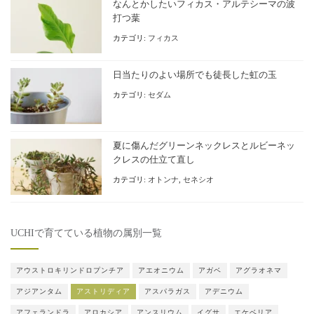
なんとかしたいフィカス・アルテシーマの波
打つ葉
カテゴリ:
フィカス
日当たりのよい場所でも徒長した虹の玉
カテゴリ:
セダム
夏に傷んだグリーンネックレスとルビーネッ
クレスの仕立て直し
カテゴリ:
オトンナ
,
セネシオ
UCHIで育てている植物の属別一覧
アウストロキリンドロプンチア
アエオニウム
アガベ
アグラオネマ
アジアンタム
アストリディア
アスパラガス
アデニウム
アフェランドラ
アロカシア
アンスリウム
イグサ
エケベリア