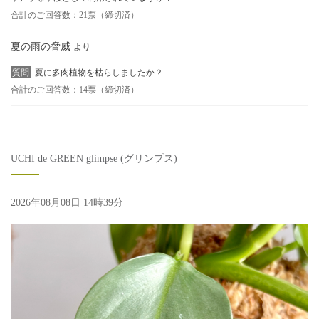
合計のご回答数：21票（締切済）
夏の雨の脅威
より
質問
夏に多肉植物を枯らしましたか？
合計のご回答数：14票（締切済）
UCHI de GREEN glimpse (グリンプス)
2026年08月08日 14時39分