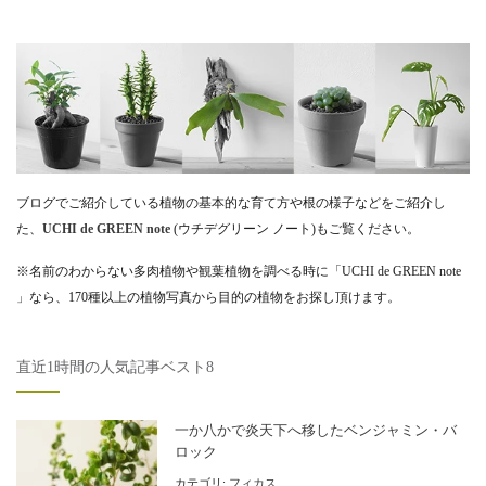
ブログでご紹介している植物の基本的な育て方や根の様子などをご紹介し
た、
UCHI de GREEN note
(ウチデグリーン ノート)もご覧ください。
※名前のわからない多肉植物や観葉植物を調べる時に「UCHI de GREEN note
」なら、170種以上の植物写真から目的の植物をお探し頂けます。
直近1時間の人気記事ベスト8
一か八かで炎天下へ移したベンジャミン・バ
ロック
カテゴリ:
フィカス