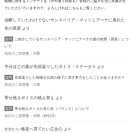
植物に関するアンケートを（やや違う内容も）皆様のご協力を元に実施させ
ていただいていますので、よろしければこちらもご覧ください。
油断していたわけでないサンスベリア・マッソニアーナに表れた
冬の異変
より
質問
ご紹介しているサンスベリア・マッソニアーナの葉の状態（異変）につ
いて
現在のご回答数：34票
半分ほどの葉が先祖返りしたポトス・ステータス
より
質問
先祖返りした植物を以前の様子に戻す努力をしたことがありますか？
現在のご回答数：22票
寄せ植えポトスの植え替え
より
質問
寄せ植えポトスの見た目（バランス）について
合計のご回答数：30票（締切済）
かわいい株姿へ育てたい乙女心
より