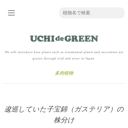
We will introduce how plants such as ornamental plants and succulents are
grown through trial and error in Japan.
多肉植物
逡巡していた子宝錦（ガステリア）の
株分け