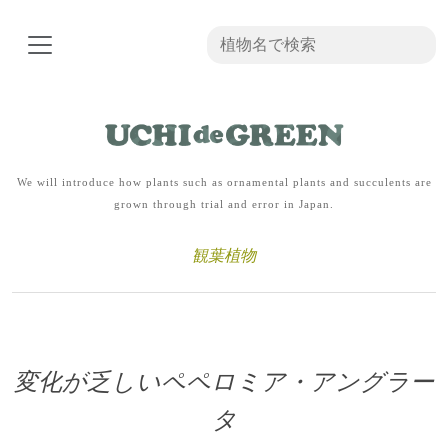
We will introduce how plants such as ornamental plants and succulents are
grown through trial and error in Japan.
観葉植物
変化が乏しいペペロミア・アングラー
タ