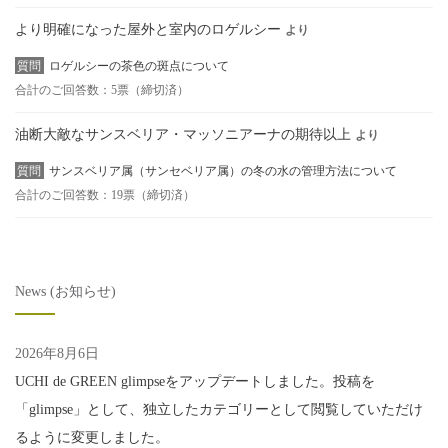
より明確になった屋外と室内のロゲルシー
より
質問
ロゲルシーの茶色の斑点について
合計のご回答数：5票（締切済）
油断大敵なサンスベリア・マッソニアーナの期待以上
より
質問
サンスベリア属（サンセベリア属）の冬の水の管理方法について
合計のご回答数：19票（締切済）
News (お知らせ)
2026年8月6日
UCHI de GREEN glimpseをアップデートしました。投稿を
「glimpse」として、独立したカテゴリーとして閲覧していただけ
るように変更しました。