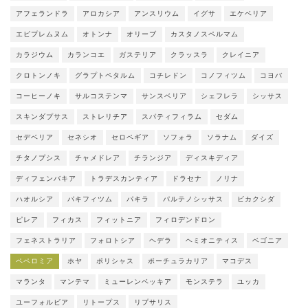
アフェランドラ
アロカシア
アンスリウム
イグサ
エケベリア
エピプレムヌム
オトンナ
オリーブ
カスタノスペルマム
カラジウム
カランコエ
ガステリア
クラッスラ
クレイニア
クロトンノキ
グラプトペタルム
コチレドン
コノフィツム
コヨバ
コーヒーノキ
サルコステンマ
サンスベリア
シェフレラ
シッサス
スキンダプサス
ストレリチア
スパティフィラム
セダム
セデベリア
セネシオ
セロペギア
ソフォラ
ソラナム
ダイズ
チタノプシス
チャメドレア
チランジア
ディスキディア
ディフェンバキア
トラデスカンティア
ドラセナ
ノリナ
ハオルシア
パキフィツム
パキラ
パルテノシッサス
ビカクシダ
ピレア
フィカス
フィットニア
フィロデンドロン
フェネストラリア
フォロトシア
ヘデラ
ヘミオニティス
ベゴニア
ペペロミア
ホヤ
ポリシャス
ポーチュラカリア
マコデス
マランタ
マンテマ
ミューレンベッキア
モンステラ
ユッカ
ユーフォルビア
リトープス
リプサリス