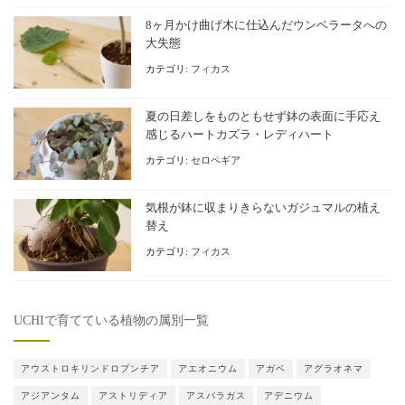
8ヶ月かけ曲げ木に仕込んだウンベラータへの
大失態
カテゴリ:
フィカス
夏の日差しをものともせず鉢の表面に手応え
感じるハートカズラ・レディハート
カテゴリ:
セロペギア
気根が鉢に収まりきらないガジュマルの植え
替え
カテゴリ:
フィカス
UCHIで育てている植物の属別一覧
アウストロキリンドロプンチア
アエオニウム
アガベ
アグラオネマ
アジアンタム
アストリディア
アスパラガス
アデニウム