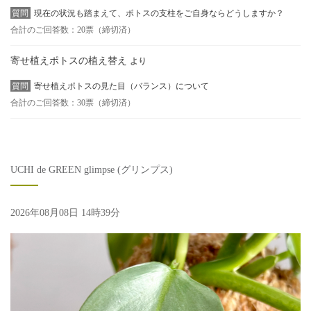
質問
現在の状況も踏まえて、ポトスの支柱をご自身ならどうしますか？
合計のご回答数：20票（締切済）
寄せ植えポトスの植え替え
より
質問
寄せ植えポトスの見た目（バランス）について
合計のご回答数：30票（締切済）
UCHI de GREEN glimpse (グリンプス)
2026年08月08日 14時39分