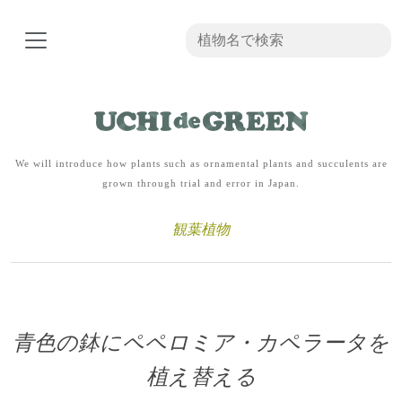
We will introduce how plants such as ornamental plants and succulents are
grown through trial and error in Japan.
観葉植物
青色の鉢にペペロミア・カペラータを
植え替える