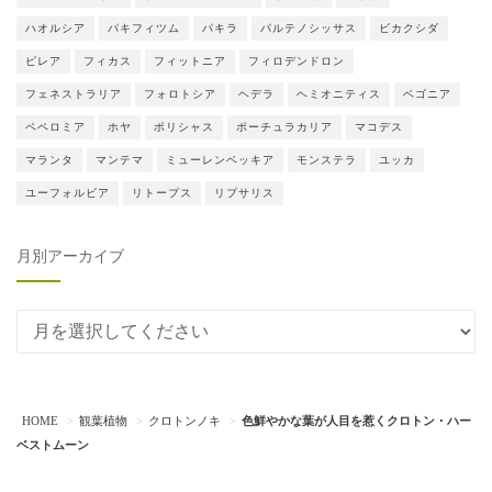
ハオルシア
パキフィツム
パキラ
パルテノシッサス
ビカクシダ
ピレア
フィカス
フィットニア
フィロデンドロン
フェネストラリア
フォロトシア
ヘデラ
ヘミオニティス
ベゴニア
ペペロミア
ホヤ
ポリシャス
ポーチュラカリア
マコデス
マランタ
マンテマ
ミューレンベッキア
モンステラ
ユッカ
ユーフォルビア
リトープス
リプサリス
月別アーカイブ
月別アーカイブ
HOME
観葉植物
クロトンノキ
色鮮やかな葉が人目を惹くクロトン・ハー
ベストムーン