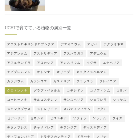
UCHIで育てている植物の属別一覧
アウストロキリンドロプンチア
アエオニウム
アガベ
アグラオネマ
アジアンタム
アストリディア
アスパラガス
アデニウム
アフェランドラ
アロカシア
アンスリウム
イグサ
エケベリア
エピプレムヌム
オトンナ
オリーブ
カスタノスペルマム
カラジウム
カランコエ
ガステリア
クラッスラ
クレイニア
クロトンノキ
グラプトペタルム
コチレドン
コノフィツム
コヨバ
コーヒーノキ
サルコステンマ
サンスベリア
シェフレラ
シッサス
スキンダプサス
ストレリチア
スパティフィラム
セダム
セデベリア
セネシオ
セロペギア
ソフォラ
ソラナム
ダイズ
チタノプシス
チャメドレア
チランジア
ディスキディア
ディフェンバキア
トラデスカンティア
ドラセナ
ノリナ