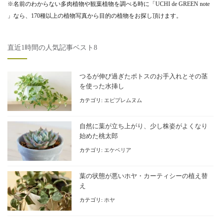
※名前のわからない多肉植物や観葉植物を調べる時に「UCHI de GREEN note
」なら、170種以上の植物写真から目的の植物をお探し頂けます。
直近1時間の人気記事ベスト8
つるが伸び過ぎたポトスのお手入れとその茎
を使った水挿し
カテゴリ:
エピプレムヌム
自然に葉が立ち上がり、少し株姿がよくなり
始めた桃太郎
カテゴリ:
エケベリア
葉の状態が悪いホヤ・カーティシーの植え替
え
カテゴリ:
ホヤ