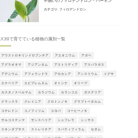
不揃いのフィロデンドロン・バーキン
カテゴリ:
フィロデンドロン
UCHIで育てている植物の属別一覧
アウストロキリンドロプンチア
アエオニウム
アガベ
アグラオネマ
アジアンタム
アストリディア
アスパラガス
アデニウム
アフェランドラ
アロカシア
アンスリウム
イグサ
エケベリア
エピプレムヌム
オトンナ
オリーブ
カスタノスペルマム
カラジウム
カランコエ
ガステリア
クラッスラ
クレイニア
クロトンノキ
グラプトペタルム
コチレドン
コノフィツム
コヨバ
コーヒーノキ
サルコステンマ
サンスベリア
シェフレラ
シッサス
スキンダプサス
ストレリチア
スパティフィラム
セダム