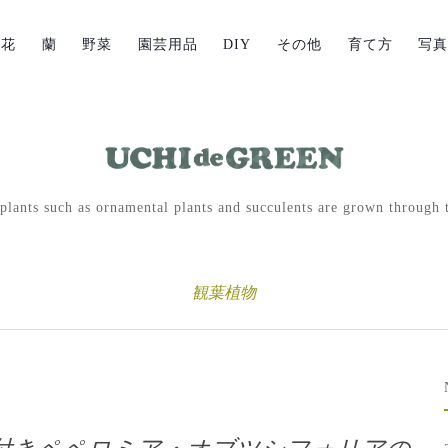
草花
蘭
野菜
園芸用品
DIY
その他
育て方
写
lants such as ornamental plants and succulents are grown through t
観葉植物