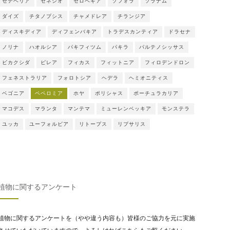
セデベリア
セネシオ
セロペギア
ソフォラ
ソラナム
ダイズ
チタノプシス
チャメドレア
チランジア
ディスキディア
ディフェンバキア
トラデスカンティア
ドラセナ
ノリナ
ハオルシア
パキフィツム
パキラ
パルテノシッサス
ビカクシダ
ピレア
フィカス
フィットニア
フィロデンドロン
フェネストラリア
フォロトシア
ヘデラ
ヘミオニティス
ベゴニア
ペペロミア
ホヤ
ポリシャス
ポーチュラカリア
マコデス
マランタ
マンテマ
ミューレンベッキア
モンステラ
ユッカ
ユーフォルビア
リトープス
リプサリス
植物に関するアンケート
植物に関するアンケートを（やや違う内容も）皆様のご協力を元に実施