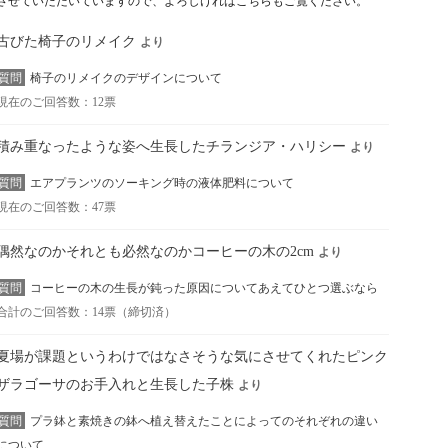
させていただいていますので、よろしければこちらもご覧ください。
古びた椅子のリメイク
より
質問
椅子のリメイクのデザインについて
現在のご回答数：12票
積み重なったような姿へ生長したチランジア・ハリシー
より
質問
エアプランツのソーキング時の液体肥料について
現在のご回答数：47票
偶然なのかそれとも必然なのかコーヒーの木の2cm
より
質問
コーヒーの木の生長が鈍った原因についてあえてひとつ選ぶなら
合計のご回答数：14票（締切済）
夏場が課題というわけではなさそうな気にさせてくれたピンク
ザラゴーサのお手入れと生長した子株
より
質問
プラ鉢と素焼きの鉢へ植え替えたことによってのそれぞれの違い
について