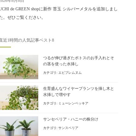
2026年8月8日
UCHI de GREEN shopに新作 苔玉 シルバーメタルを追加しまし
た。ぜひご覧ください。
直近1時間の人気記事ベスト8
つるが伸び過ぎたポトスのお手入れとそ
の茎を使った水挿し
カテゴリ:
エピプレムヌム
生育盛んなワイヤープランツを挿し木と
水挿しで増やす
カテゴリ:
ミューレンベッキア
サンセベリア・ハニーの株分け
カテゴリ:
サンスベリア