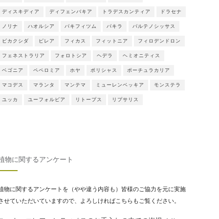
ディスキディア
ディフェンバキア
トラデスカンティア
ドラセナ
ノリナ
ハオルシア
パキフィツム
パキラ
パルテノシッサス
ビカクシダ
ピレア
フィカス
フィットニア
フィロデンドロン
フェネストラリア
フォロトシア
ヘデラ
ヘミオニティス
ベゴニア
ペペロミア
ホヤ
ポリシャス
ポーチュラカリア
マコデス
マランタ
マンテマ
ミューレンベッキア
モンステラ
ユッカ
ユーフォルビア
リトープス
リプサリス
植物に関するアンケート
植物に関するアンケートを（やや違う内容も）皆様のご協力を元に実施
させていただいていますので、よろしければこちらもご覧ください。