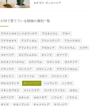
カテゴリ:
サンスベリア
UCHIで育てている植物の属別一覧
アウストロキリンドロプンチア
アエオニウム
アガベ
アグラオネマ
アジアンタム
アストリディア
アスパラガス
アデニウム
アフェランドラ
アロカシア
アンスリウム
イグサ
エケベリア
エピプレムヌム
オトンナ
オリーブ
カスタノスペルマム
カラジウム
カランコエ
ガステリア
クラッスラ
クレイニア
クロトンノキ
グラプトペタルム
コチレドン
コノフィツム
コヨバ
コーヒーノキ
サルコステンマ
サンスベリア
シェフレラ
シッサス
スキンダプサス
ストレリチア
スパティフィラム
セダム
セデベリア
セネシオ
セロペギア
ソフォラ
ソラナム
ダイズ
チタノプシス
チャメドレア
チランジア