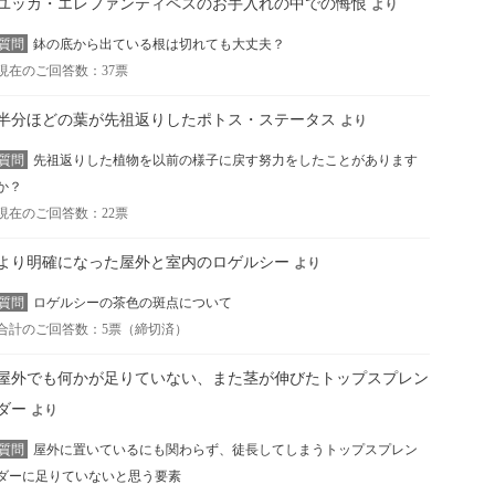
ユッカ・エレファンティペスのお手入れの中での悔恨
より
質問
鉢の底から出ている根は切れても大丈夫？
現在のご回答数：37票
半分ほどの葉が先祖返りしたポトス・ステータス
より
質問
先祖返りした植物を以前の様子に戻す努力をしたことがあります
か？
現在のご回答数：22票
より明確になった屋外と室内のロゲルシー
より
質問
ロゲルシーの茶色の斑点について
合計のご回答数：5票（締切済）
屋外でも何かが足りていない、また茎が伸びたトップスプレン
ダー
より
質問
屋外に置いているにも関わらず、徒長してしまうトップスプレン
ダーに足りていないと思う要素