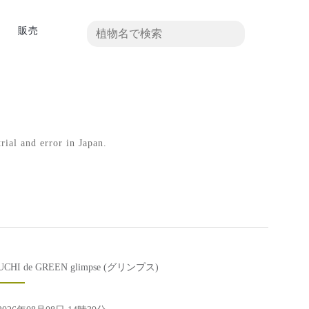
真
販売
rial and error in Japan.
UCHI de GREEN glimpse (グリンプス)