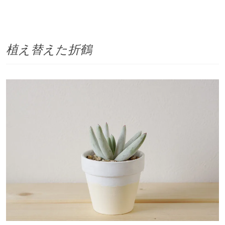
植え替えた折鶴