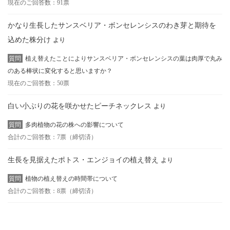
現在のご回答数：91票
かなり生長したサンスベリア・ボンセレンシスのわき芽と期待を
込めた株分け
より
質問
植え替えたことによりサンスベリア・ボンセレンシスの葉は肉厚で丸み
のある棒状に変化すると思いますか？
現在のご回答数：50票
白い小ぶりの花を咲かせたピーチネックレス
より
質問
多肉植物の花の株への影響について
合計のご回答数：7票（締切済）
生長を見据えたポトス・エンジョイの植え替え
より
質問
植物の植え替えの時間帯について
合計のご回答数：8票（締切済）