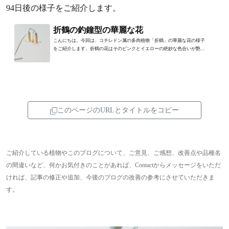
94日後の様子をご紹介します。
折鶴の釣鐘型の華麗な花
こんにちは。今回は、コチレドン属の多肉植物「折鶴」の華麗な花の様子
をご紹介します。折鶴の花はそのピンクとイエローの絶妙な色合いが艶美
で、カタチも存在感のある...
このページのURLとタイトルをコピー
ご紹介している植物やこのブログについて、ご意見、ご感想、改善点や品種名
の間違いなど、何かお気付きのことがあれば、Contactからメッセージをいただ
ければ、記事の修正や追加、今後のブログの改善の参考にさせていただきま
す。