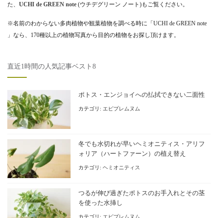
た、
UCHI de GREEN note
(ウチデグリーン ノート)もご覧ください。
※名前のわからない多肉植物や観葉植物を調べる時に「UCHI de GREEN note
」なら、170種以上の植物写真から目的の植物をお探し頂けます。
直近1時間の人気記事ベスト8
ポトス・エンジョイへの払拭できない二面性
カテゴリ:
エピプレムヌム
冬でも水切れが早いヘミオニティス・アリフ
ォリア（ハートファーン）の植え替え
カテゴリ:
ヘミオニティス
つるが伸び過ぎたポトスのお手入れとその茎
を使った水挿し
カテゴリ:
エピプレムヌム