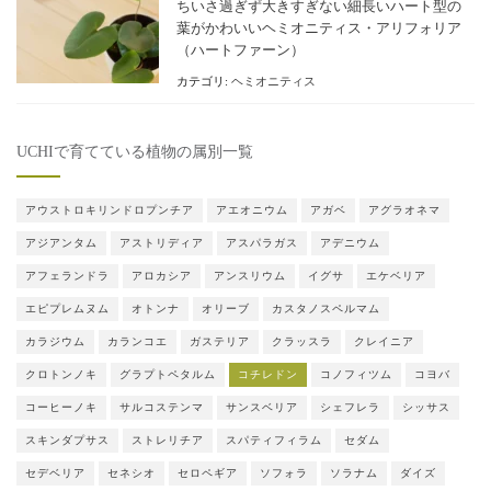
ちいさ過ぎず大きすぎない細長いハート型の
葉がかわいいヘミオニティス・アリフォリア
（ハートファーン）
カテゴリ:
ヘミオニティス
UCHIで育てている植物の属別一覧
アウストロキリンドロプンチア
アエオニウム
アガベ
アグラオネマ
アジアンタム
アストリディア
アスパラガス
アデニウム
アフェランドラ
アロカシア
アンスリウム
イグサ
エケベリア
エピプレムヌム
オトンナ
オリーブ
カスタノスペルマム
カラジウム
カランコエ
ガステリア
クラッスラ
クレイニア
クロトンノキ
グラプトペタルム
コチレドン
コノフィツム
コヨバ
コーヒーノキ
サルコステンマ
サンスベリア
シェフレラ
シッサス
スキンダプサス
ストレリチア
スパティフィラム
セダム
セデベリア
セネシオ
セロペギア
ソフォラ
ソラナム
ダイズ