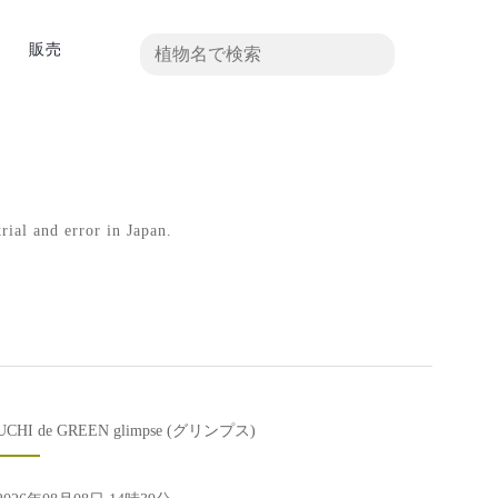
真
販売
rial and error in Japan.
UCHI de GREEN glimpse (グリンプス)