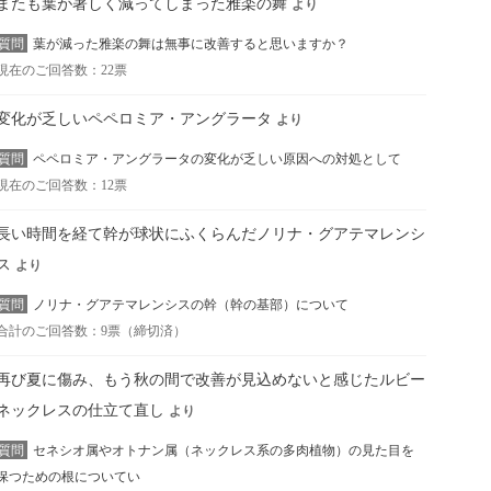
またも葉が著しく減ってしまった雅楽の舞
より
質問
葉が減った雅楽の舞は無事に改善すると思いますか？
現在のご回答数：22票
変化が乏しいペペロミア・アングラータ
より
質問
ペペロミア・アングラータの変化が乏しい原因への対処として
現在のご回答数：12票
長い時間を経て幹が球状にふくらんだノリナ・グアテマレンシ
ス
より
質問
ノリナ・グアテマレンシスの幹（幹の基部）について
合計のご回答数：9票（締切済）
再び夏に傷み、もう秋の間で改善が見込めないと感じたルビー
ネックレスの仕立て直し
より
質問
セネシオ属やオトナン属（ネックレス系の多肉植物）の見た目を
保つための根についてい