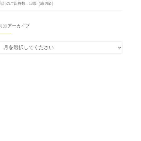
合計のご回答数：13票（締切済）
月別アーカイブ
月別アーカイブ