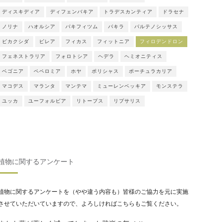
ディスキディア
ディフェンバキア
トラデスカンティア
ドラセナ
ノリナ
ハオルシア
パキフィツム
パキラ
パルテノシッサス
ビカクシダ
ピレア
フィカス
フィットニア
フィロデンドロン
フェネストラリア
フォロトシア
ヘデラ
ヘミオニティス
ベゴニア
ペペロミア
ホヤ
ポリシャス
ポーチュラカリア
マコデス
マランタ
マンテマ
ミューレンベッキア
モンステラ
ユッカ
ユーフォルビア
リトープス
リプサリス
植物に関するアンケート
植物に関するアンケートを（やや違う内容も）皆様のご協力を元に実施
させていただいていますので、よろしければこちらもご覧ください。