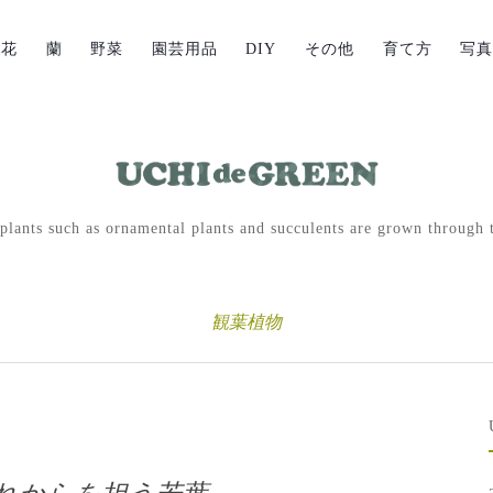
草花
蘭
野菜
園芸用品
DIY
その他
育て方
写
lants such as ornamental plants and succulents are grown through t
観葉植物