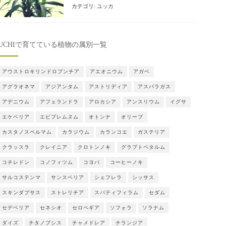
カテゴリ:
ユッカ
UCHIで育てている植物の属別一覧
アウストロキリンドロプンチア
アエオニウム
アガベ
アグラオネマ
アジアンタム
アストリディア
アスパラガス
アデニウム
アフェランドラ
アロカシア
アンスリウム
イグサ
エケベリア
エピプレムヌム
オトンナ
オリーブ
カスタノスペルマム
カラジウム
カランコエ
ガステリア
クラッスラ
クレイニア
クロトンノキ
グラプトペタルム
コチレドン
コノフィツム
コヨバ
コーヒーノキ
サルコステンマ
サンスベリア
シェフレラ
シッサス
スキンダプサス
ストレリチア
スパティフィラム
セダム
セデベリア
セネシオ
セロペギア
ソフォラ
ソラナム
ダイズ
チタノプシス
チャメドレア
チランジア