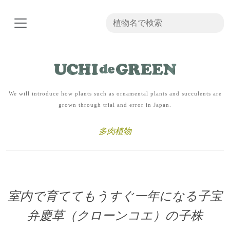
We will introduce how plants such as ornamental plants and succulents are
grown through trial and error in Japan.
多肉植物
室内で育ててもうすぐ一年になる子宝
弁慶草（クローンコエ）の子株