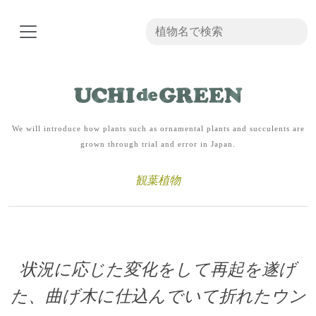
We will introduce how plants such as ornamental plants and succulents are
grown through trial and error in Japan.
観葉植物
状況に応じた変化をして再起を遂げ
た、曲げ木に仕込んでいて折れたウン