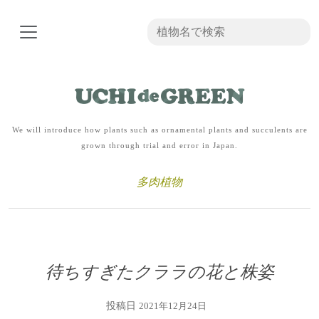
We will introduce how plants such as ornamental plants and succulents are
grown through trial and error in Japan.
多肉植物
待ちすぎたクララの花と株姿
投稿日
2021年12月24日