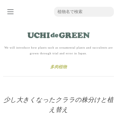
We will introduce how plants such as ornamental plants and succulents are
grown through trial and error in Japan.
多肉植物
少し大きくなったクララの株分けと植
え替え