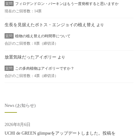
質問
フィロデンドロン・バーキンはもう一度発根すると思いますか
現在のご回答数：14票
生長を見据えたポトス・エンジョイの植え替え
より
質問
植物の植え替えの時間帯について
合計のご回答数：8票（締切済）
放置気味だったアイボリー
より
質問
この多肉植物はアイボリーですか？
合計のご回答数：4票（締切済）
News (お知らせ)
2026年8月6日
UCHI de GREEN glimpseをアップデートしました。投稿を