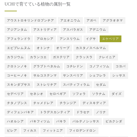
UCHIで育てている植物の属別一覧
アウストロキリンドロプンチア
アエオニウム
アガベ
アグラオネマ
アジアンタム
アストリディア
アスパラガス
アデニウム
アフェランドラ
アロカシア
アンスリウム
イグサ
エケベリア
エピプレムヌム
オトンナ
オリーブ
カスタノスペルマム
カラジウム
カランコエ
ガステリア
クラッスラ
クレイニア
クロトンノキ
グラプトペタルム
コチレドン
コノフィツム
コヨバ
コーヒーノキ
サルコステンマ
サンスベリア
シェフレラ
シッサス
スキンダプサス
ストレリチア
スパティフィラム
セダム
セデベリア
セネシオ
セロペギア
ソフォラ
ソラナム
ダイズ
チタノプシス
チャメドレア
チランジア
ディスキディア
ディフェンバキア
トラデスカンティア
ドラセナ
ノリナ
ハオルシア
パキフィツム
パキラ
パルテノシッサス
ビカクシダ
ピレア
フィカス
フィットニア
フィロデンドロン