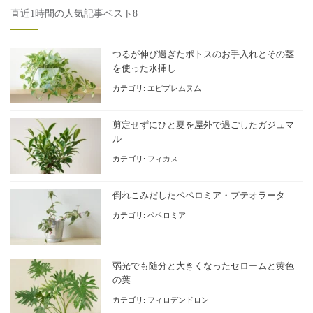
直近1時間の人気記事ベスト8
つるが伸び過ぎたポトスのお手入れとその茎
を使った水挿し
カテゴリ:
エピプレムヌム
剪定せずにひと夏を屋外で過ごしたガジュマ
ル
カテゴリ:
フィカス
倒れこみだしたペペロミア・プテオラータ
カテゴリ:
ペペロミア
弱光でも随分と大きくなったセロームと黄色
の葉
カテゴリ:
フィロデンドロン