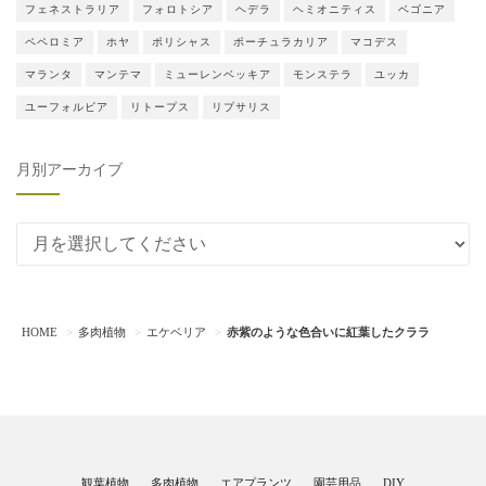
フェネストラリア
フォロトシア
ヘデラ
ヘミオニティス
ベゴニア
ペペロミア
ホヤ
ポリシャス
ポーチュラカリア
マコデス
マランタ
マンテマ
ミューレンベッキア
モンステラ
ユッカ
ユーフォルビア
リトープス
リプサリス
月別アーカイブ
月別アーカイブ
HOME
多肉植物
エケベリア
赤紫のような色合いに紅葉したクララ
観葉植物
多肉植物
エアプランツ
園芸用品
DIY