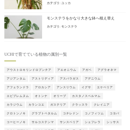
カテゴリ:
ユッカ
モンステラをかなり大きな鉢へ植え替え
カテゴリ:
モンステラ
UCHIで育てている植物の属別一覧
アウストロキリンドロプンチア
アエオニウム
アガベ
アグラオネマ
アジアンタム
アストリディア
アスパラガス
アデニウム
アフェランドラ
アロカシア
アンスリウム
イグサ
エケベリア
エピプレムヌム
オトンナ
オリーブ
カスタノスペルマム
カラジウム
カランコエ
ガステリア
クラッスラ
クレイニア
クロトンノキ
グラプトペタルム
コチレドン
コノフィツム
コヨバ
コーヒーノキ
サルコステンマ
サンスベリア
シェフレラ
シッサス