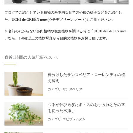
ブログでご紹介している植物の基本的な育て方や根の様子などをご紹介し
た、
UCHI de GREEN note
(ウチデグリーン ノート)もご覧ください。
※名前のわからない多肉植物や観葉植物を調べる時に「UCHI de GREEN note
」なら、170種以上の植物写真から目的の植物をお探し頂けます。
直近1時間の人気記事ベスト8
株分けしたサンスベリア・ローレンティの植
え替え
カテゴリ:
サンスベリア
つるが伸び過ぎたポトスのお手入れとその茎
を使った水挿し
カテゴリ:
エピプレムヌム