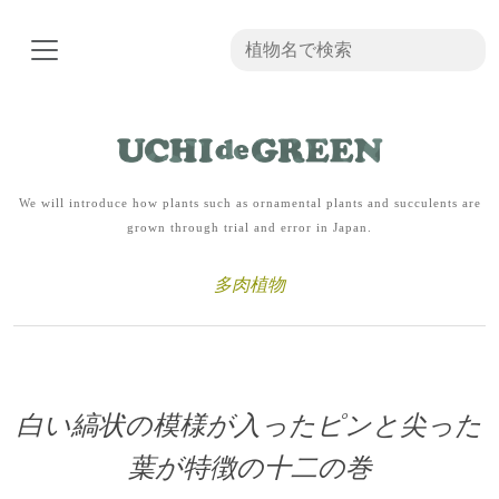
We will introduce how plants such as ornamental plants and succulents are
grown through trial and error in Japan.
多肉植物
白い縞状の模様が入ったピンと尖った
葉が特徴の十二の巻