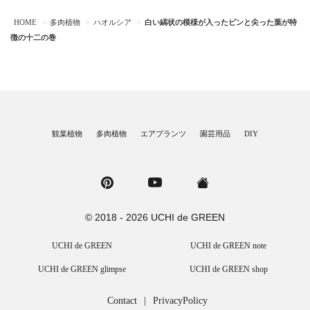
HOME
多肉植物
ハオルシア
白い縞状の模様が入ったピンと尖った葉が特
徴の十二の巻
観葉植物
多肉植物
エアプランツ
園芸用品
DIY
© 2018 - 2026 UCHI de GREEN
UCHI de GREEN
UCHI de GREEN note
UCHI de GREEN glimpse
UCHI de GREEN shop
Contact
|
PrivacyPolicy