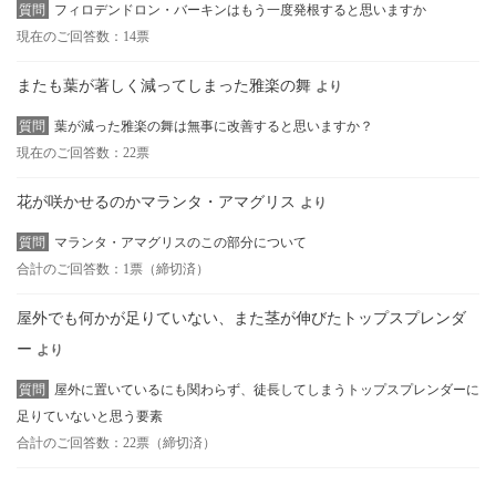
質問
フィロデンドロン・バーキンはもう一度発根すると思いますか
現在のご回答数：14票
またも葉が著しく減ってしまった雅楽の舞
より
質問
葉が減った雅楽の舞は無事に改善すると思いますか？
現在のご回答数：22票
花が咲かせるのかマランタ・アマグリス
より
質問
マランタ・アマグリスのこの部分について
合計のご回答数：1票（締切済）
屋外でも何かが足りていない、また茎が伸びたトップスプレンダ
ー
より
質問
屋外に置いているにも関わらず、徒長してしまうトップスプレンダーに
足りていないと思う要素
合計のご回答数：22票（締切済）