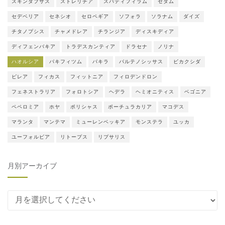
スキンダプサス
ストレリチア
スパティフィラム
セダム
セデベリア
セネシオ
セロペギア
ソフォラ
ソラナム
ダイズ
チタノプシス
チャメドレア
チランジア
ディスキディア
ディフェンバキア
トラデスカンティア
ドラセナ
ノリナ
ハオルシア
パキフィツム
パキラ
パルテノシッサス
ビカクシダ
ピレア
フィカス
フィットニア
フィロデンドロン
フェネストラリア
フォロトシア
ヘデラ
ヘミオニティス
ベゴニア
ペペロミア
ホヤ
ポリシャス
ポーチュラカリア
マコデス
マランタ
マンテマ
ミューレンベッキア
モンステラ
ユッカ
ユーフォルビア
リトープス
リプサリス
月別アーカイブ
月別アーカイブ