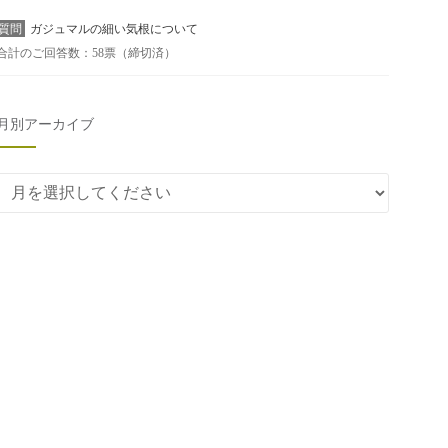
質問
ガジュマルの細い気根について
合計のご回答数：58票（締切済）
月別アーカイブ
月別アーカイブ