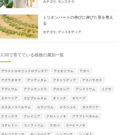
カテゴリ:
モンステラ
ミリオンハートの伸びに伸びた茎を整え
る
カテゴリ:
ディスキディア
UCHIで育てている植物の属別一覧
アウストロキリンドロプンチア
アエオニウム
アガベ
アグラオネマ
アジアンタム
アストリディア
アスパラガス
アデニウム
アフェランドラ
アロカシア
アンスリウム
イグサ
エケベリア
エピプレムヌム
オトンナ
オリーブ
カスタノスペルマム
カラジウム
カランコエ
ガステリア
クラッスラ
クレイニア
クロトンノキ
グラプトペタルム
コチレドン
コノフィツム
コヨバ
コーヒーノキ
サルコステンマ
サンスベリア
シェフレラ
シッサス