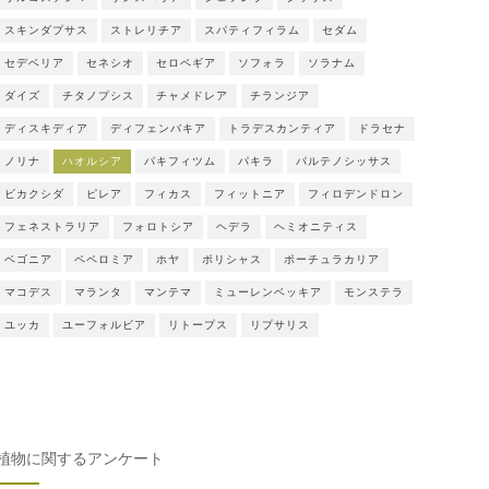
スキンダプサス
ストレリチア
スパティフィラム
セダム
セデベリア
セネシオ
セロペギア
ソフォラ
ソラナム
ダイズ
チタノプシス
チャメドレア
チランジア
ディスキディア
ディフェンバキア
トラデスカンティア
ドラセナ
ノリナ
ハオルシア
パキフィツム
パキラ
パルテノシッサス
ビカクシダ
ピレア
フィカス
フィットニア
フィロデンドロン
フェネストラリア
フォロトシア
ヘデラ
ヘミオニティス
ベゴニア
ペペロミア
ホヤ
ポリシャス
ポーチュラカリア
マコデス
マランタ
マンテマ
ミューレンベッキア
モンステラ
ユッカ
ユーフォルビア
リトープス
リプサリス
植物に関するアンケート