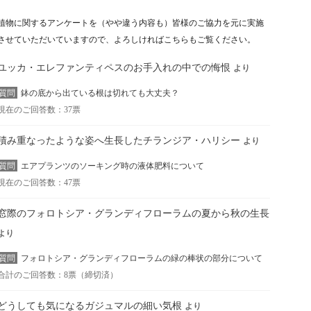
植物に関するアンケートを（やや違う内容も）皆様のご協力を元に実施
させていただいていますので、よろしければこちらもご覧ください。
ユッカ・エレファンティペスのお手入れの中での悔恨
より
質問
鉢の底から出ている根は切れても大丈夫？
現在のご回答数：37票
積み重なったような姿へ生長したチランジア・ハリシー
より
質問
エアプランツのソーキング時の液体肥料について
現在のご回答数：47票
窓際のフォロトシア・グランディフローラムの夏から秋の生長
より
質問
フォロトシア・グランディフローラムの緑の棒状の部分について
合計のご回答数：8票（締切済）
どうしても気になるガジュマルの細い気根
より